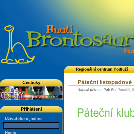
Regionální centrum Podluží
Páteční listopadové 
Cestičky
Napsal uživatel Petr Gal
Pondělí, 
Přihlášení
Uživatelské jméno
Heslo