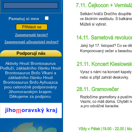
Pamatuj si mne
Zapomenuté heslo?
Zapomenuté uživatelské jméno?
Podporují nás
Aktivity Hnutí Brontosaurus
Podluží, základního článku Hnutí
Brontosaurus Brďo Vlkani a
základního článku Hnutí
Brontosaurus Brďo Ayhuazca
jsou celoročně podporovány
Jihomoravským krajem.
Děkujeme za podporu.