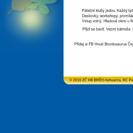
© 2010 ZČ HB BRĎO Ayhuazca, RC Podlu