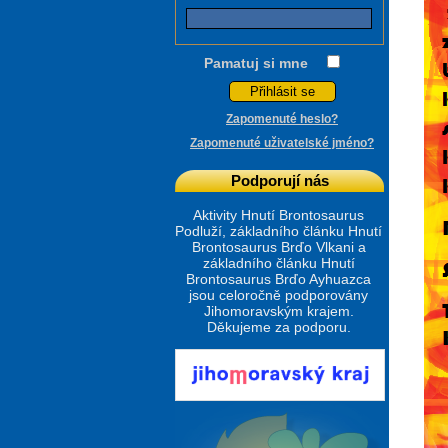
Pamatuj si mne
Zapomenuté heslo?
Zapomenuté uživatelské jméno?
Podporují nás
Aktivity Hnutí Brontosaurus
Podluží, základního článku Hnutí
Brontosaurus Brďo Vlkani a
základního článku Hnutí
Brontosaurus Brďo Ayhuazca
jsou celoročně podporovány
Jihomoravským krajem.
Děkujeme za podporu.