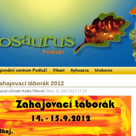
gionální centrum Podluží
Vlkani
Ayhuazca
Uroboros
ahajovací táborák 2012
psal uživatel Katka Filková
Úterý, 11 Září 2012 17:15