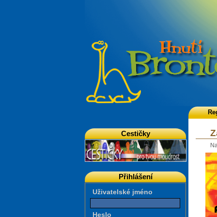
Re
Z
Cestičky
Na
Přihlášení
Uživatelské jméno
Heslo