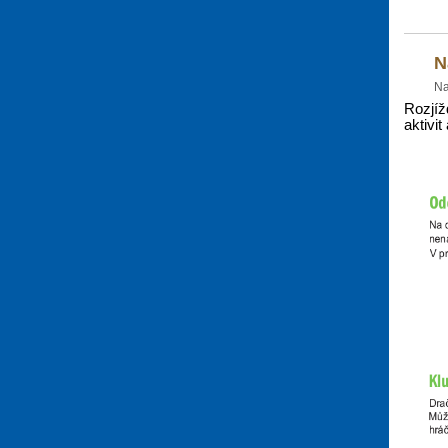
N
Na
Rozjíž
aktivit