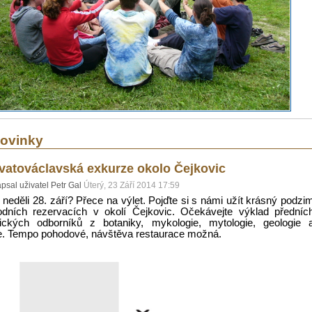
ovinky
vatováclavská exkurze okolo Čejkovic
psal uživatel Petr Gal
Úterý, 23 Září 2014 17:59
neděli 28. září? Přece na výlet. Pojďte si s námi užít krásný podzi
odních rezervacích v okolí Čejkovic. Očekávejte výklad předníc
vických odborníků z botaniky, mykologie, mytologie, geologie 
ie. Tempo pohodové, návštěva restaurace možná.