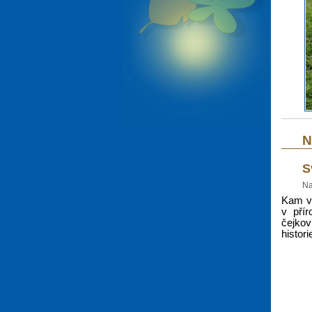
N
S
Na
Kam v 
v přír
čejko
histor