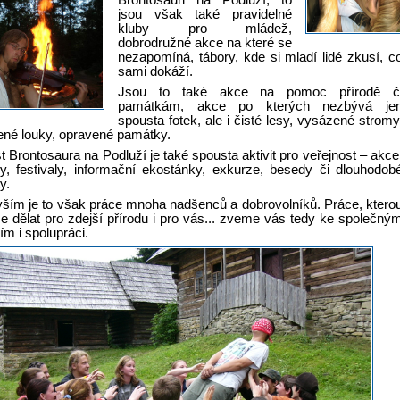
Brontosauři na Podluží, to
jsou však také pravidelné
kluby pro mládež,
dobrodružné akce na které se
nezapomíná, tábory, kde si mladí lidé zkusí, c
sami dokáží.
Jsou to také akce na pomoc přírodě č
památkám, akce po kterých nezbývá je
spousta fotek, ale i čisté lesy, vysázené stromy
né louky, opravené památky.
t Brontosaura na Podluží je také spousta aktivit pro veřejnost – akce
y, festivaly, informační ekostánky, exkurze, besedy či dlouhodob
y.
ším je to však práce mnoha nadšenců a dobrovolníků. Práce, ktero
 dělat pro zdejší přírodu i pro vás... zveme vás tedy ke společný
ím i spolupráci.