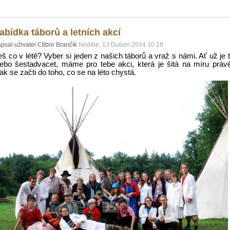
abídka táborů a letních akcí
psal uživatel Ctibor Brančík
Neděle, 13 Duben 2014 10:18
eš co v létě? Vyber si jeden z našich táborů a vraž s námi. Ať už je t
ebo šestadvacet, máme pro tebe akci, která je šitá na míru práv
Tak se začti do toho, co se na léto chystá.