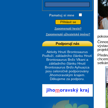
Pamatuj si mne
Zapomenuté heslo?
Zapomenuté uživatelské jméno?
pokose
Činnos
Podporují nás
výstav
projekt
Aktivity Hnutí Brontosaurus
Předev
Podluží, základního článku Hnutí
chceme
Brontosaurus Brďo Vlkani a
setkán
základního článku Hnutí
Brontosaurus Brďo Ayhuazca
jsou celoročně podporovány
Jihomoravským krajem.
Děkujeme za podporu.