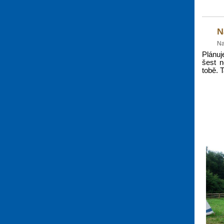
N
Na
Plánuj
šest n
tobě. 