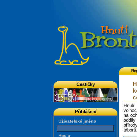
Re
H
Cestičky
k
c
Hnutí
volnoč
Přihlášení
na och
oddíly
Uživatelské jméno
přírod
táborů
Heslo