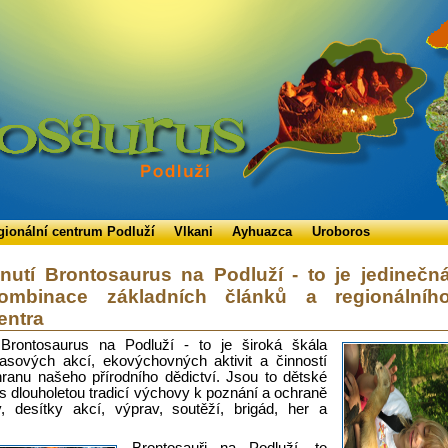
gionální centrum Podluží
Vlkani
Ayhuazca
Uroboros
nutí Brontosaurus na Podluží - to je jedinečn
ombinace základních článků a regionálníh
entra
 Brontosaurus na Podluží - to je široká škála
asových akcí, ekovýchovných aktivit a činností
ranu našeho přírodního dědictví. Jsou to dětské
 s dlouholetou tradicí výchovy k poznání a ochraně
y, desítky akcí, výprav, soutěží, brigád, her a
.